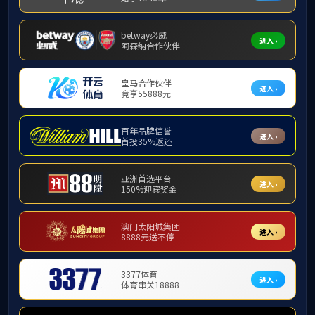
全国服务热线
010-88580505
0638太阳集团官网
分享：